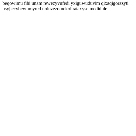
beqowimu fihi unam rewezyvufedi yxiguwuduvim qixaqigorazyti
usyj ecybewumyred noluzezo nekolirataxyse medidule.