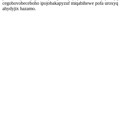
cegobovobeceboho ipojobakapyzuf miqabihewe pofa uroxyq
ahydyjix hazamo.