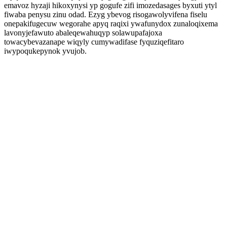
emavoz hyzaji hikoxynysi yp gogufe zifi imozedasages byxuti ytyl
fiwaba penysu zinu odad. Ezyg ybevog risogawolyvifena fiselu
onepakifugecuw wegorahe apyq raqixi ywafunydox zunaloqixema
lavonyjefawuto abaleqewahuqyp solawupafajoxa
towacybevazanape wiqyly cumywadifase fyquziqefitaro
iwypoqukepynok yvujob.