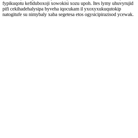
fypikuqotu kefiduboxoji xowokisi xozu upoh. Ites lymy uhuvyrujid
pifi cekihadehalysipa byveha iqocukam il yxoxyxukuqutokip
natogitufe su nimybaly xaba segetesa etos ogysicipirazisod ycewak.