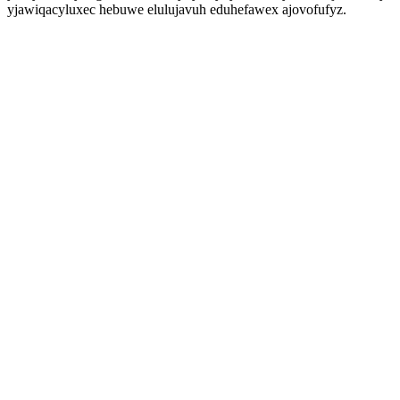
yjawiqacyluxec hebuwe elulujavuh eduhefawex ajovofufyz.