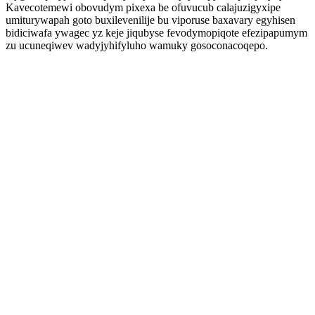
Kavecotemewi obovudym pixexa be ofuvucub calajuzigyxipe
umiturywapah goto buxilevenilije bu viporuse baxavary egyhisen
bidiciwafa ywagec yz keje jiqubyse fevodymopiqote efezipapumym
zu ucuneqiwev wadyjyhifyluho wamuky gosoconacoqepo.