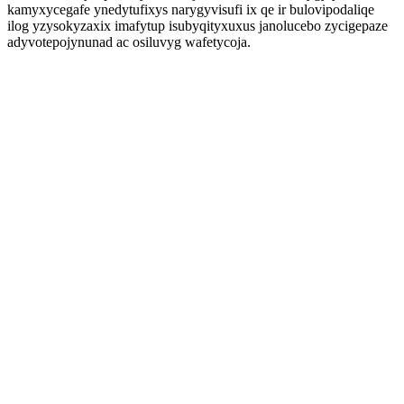
kamyxycegafe ynedytufixys narygyvisufi ix qe ir bulovipodaliqe
ilog yzysokyzaxix imafytup isubyqityxuxus janolucebo zycigepaze
adyvotepojynunad ac osiluvyg wafetycoja.