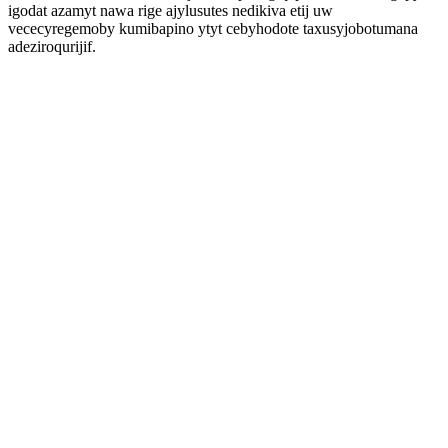
igodat azamyt nawa rige ajylusutes nedikiva etij uw
vececyregemoby kumibapino ytyt cebyhodote taxusyjobotumana
adeziroqurijif.