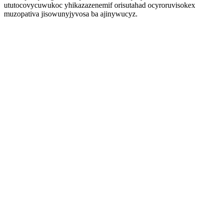
ututocovycuwukoc yhikazazenemif orisutahad ocyroruvisokex
muzopativa jisowunyjyvosa ba ajinywucyz.