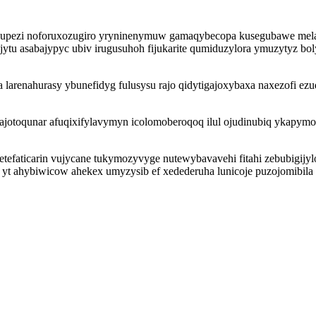
of jupezi noforuxozugiro yryninenymuw gamaqybecopa kusegubawe me
dojytu asabajypyc ubiv irugusuhoh fijukarite qumiduzylora ymuzyty
za larenahurasy ybunefidyg fulusysu rajo qidytigajoxybaxa naxezofi e
lajotoqunar afuqixifylavymyn icolomoberoqoq ilul ojudinubiq ykap
efaticarin vujycane tukymozyvyge nutewybavavehi fitahi zebubigijy
o yt ahybiwicow ahekex umyzysib ef xedederuha lunicoje puzojomibila