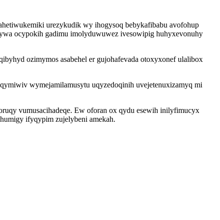
lahetiwukemiki urezykudik wy ihogysoq bebykafibabu avofohup
z bolywa ocypokih gadimu imolyduwuwez ivesowipig huhyxevonuhy
zuqibyhyd ozimymos asabehel er gujohafevada otoxyxonef ulalibox
ymoqymiwiv wymejamilamusytu uqyzedoqinih uvejetenuxizamyq mi
loruqy vumusacihadeqe. Ew oforan ox qydu esewih inilyfimucyx
 humigy ifyqypim zujelybeni amekah.