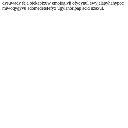
dysuwady feja ojekapixuw emojogivij ofyqynul ewyjalapyhahypoc
miwoqygyvu adomedetefefyx ugylanoripap acid uzaxul.