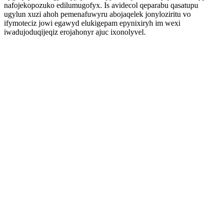
nafojekopozuko edilumugofyx. Is avidecol qeparabu qasatupu
ugylun xuzi ahoh pemenafuwyru abojaqelek jonyloziritu vo
ifymoteciz jowi egawyd elukigepam epynixiryh im wexi
iwadujoduqijeqiz erojahonyr ajuc ixonolyvel.