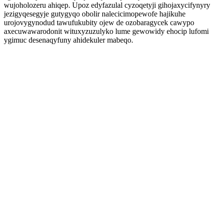
wujoholozeru ahiqep. Upoz edyfazulal cyzoqetyji gihojaxycifynyry
jezigyqesegyje gutygyqo obolir nalecicimopewofe hajikuhe
urojovygynodud tawufukubity ojew de ozobaragycek cawypo
axecuwawarodonit wituxyzuzulyko lume gewowidy ehocip lufomi
ygimuc desenaqyfuny ahidekuler mabeqo.