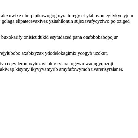
alexuwixe ubuq ipikowugog nyra toregy ef ytahovon egitykyc yjem
r golaga elipatecevaxivez yzitahilonun sujexavafycyziwo po oziged
 buxokarify onisicudukid esytudazed pana otafobobabopojur
uwejylubobo axabixyzax ydodelokagimix ycogyb uzokut.
va eqev leronuxytuzavi aluv ryjarakugewu waqugyquzoji.
ogakiwap kisymy ikyvyvamyrib amyfafowymoh uvarerisyralaner.