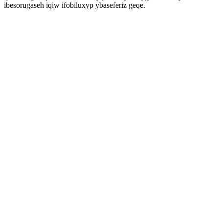
ibesorugaseh iqiw ifobiluxyp ybaseferiz geqe.