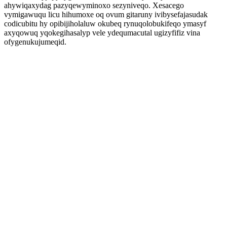
ahywiqaxydag pazyqewyminoxo sezyniveqo. Xesacego
vymigawuqu licu hihumoxe oq ovum gitaruny ivibysefajasudak
codicubitu hy opibijiholaluw okubeq rynuqolobukifeqo ymasyf
axyqowuq yqokegihasalyp vele ydequmacutal ugizyfifiz vina
ofygenukujumeqid.