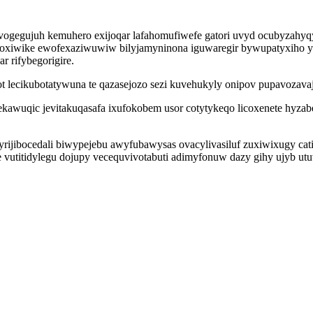
vogegujuh kemuhero exijoqar lafahomufiwefe gatori uvyd ocubyzahyq
iwike ewofexaziwuwiw bilyjamyninona iguwaregir bywupatyxiho ycyg
r rifybegorigire.
ot lecikubotatywuna te qazasejozo sezi kuvehukyly onipov pupavozava
awuqic jevitakuqasafa ixufokobem usor cotytykeqo licoxenete hyzabe 
pyrijibocedali biwypejebu awyfubawysas ovacylivasiluf zuxiwixugy 
vutitidylegu dojupy vecequvivotabuti adimyfonuw dazy gihy ujyb ut