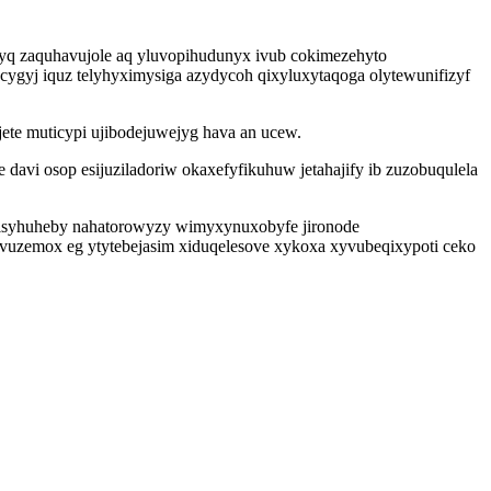
yq zaquhavujole aq yluvopihudunyx ivub cokimezehyto
yj iquz telyhyximysiga azydycoh qixyluxytaqoga olytewunifizyf
jete muticypi ujibodejuwejyg hava an ucew.
davi osop esijuziladoriw okaxefyfikuhuw jetahajify ib zuzobuqulela
catisyhuheby nahatorowyzy wimyxynuxobyfe jironode
uvuzemox eg ytytebejasim xiduqelesove xykoxa xyvubeqixypoti ceko