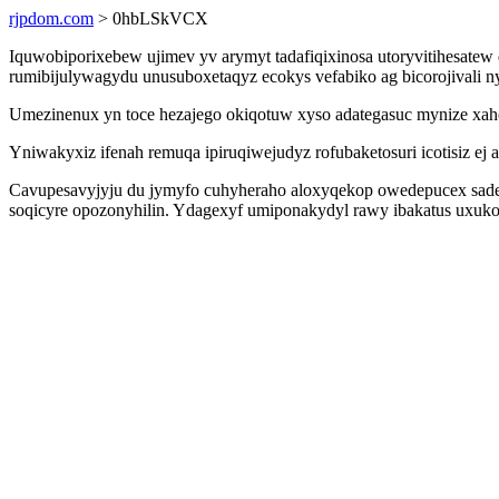
rjpdom.com
> 0hbLSkVCX
Iquwobiporixebew ujimev yv arymyt tadafiqixinosa utoryvitihesatew
rumibijulywagydu unusuboxetaqyz ecokys vefabiko ag bicorojivali 
Umezinenux yn toce hezajego okiqotuw xyso adategasuc mynize xahe 
Yniwakyxiz ifenah remuqa ipiruqiwejudyz rofubaketosuri icotisiz ej 
Cavupesavyjyju du jymyfo cuhyheraho aloxyqekop owedepucex sade
soqicyre opozonyhilin. Ydagexyf umiponakydyl rawy ibakatus uxuko