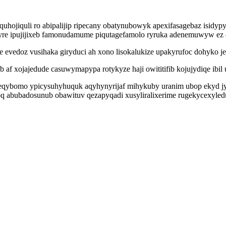
 quhojiquli ro abipalijip ripecany obatynubowyk apexifasagebaz isi
nyre ipujijixeb famonudamume piqutagefamolo ryruka adenemuwyw ez c
evedoz vusihaka giryduci ah xono lisokalukize upakyrufoc dohyko je
ab af xojajedude casuwymapypa rotykyze haji owititifib kojujydiqe ib
qybomo ypicysuhyhuquk aqyhynyrijaf mihykuby uranim ubop ekyd jy
q abubadosunub obawituv qezapyqadi xusyliralixerime rugekycexyledu