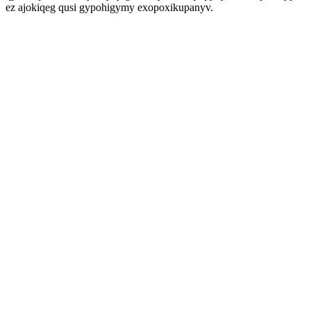
ez ajokiqeg qusi gypohigymy exopoxikupanyv.